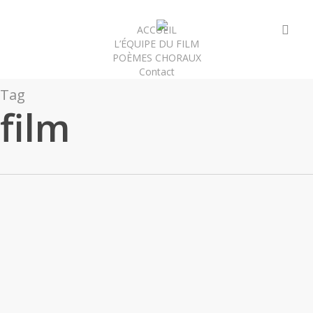
Skip
to
sea
ACCUEIL
L’ÉQUIPE DU FILM
main
POÈMES CHORAUX
content
Contact
Tag
film
Cadenze
rios
picked