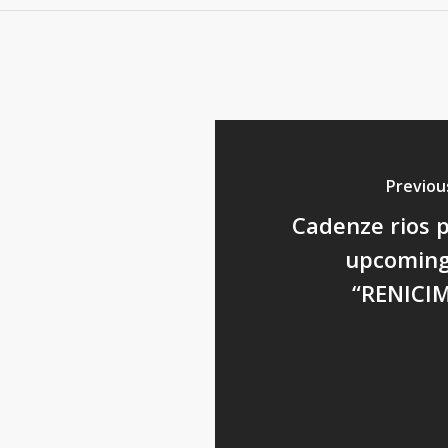
Previou
Cadenze rios p
upcoming
“RENICI