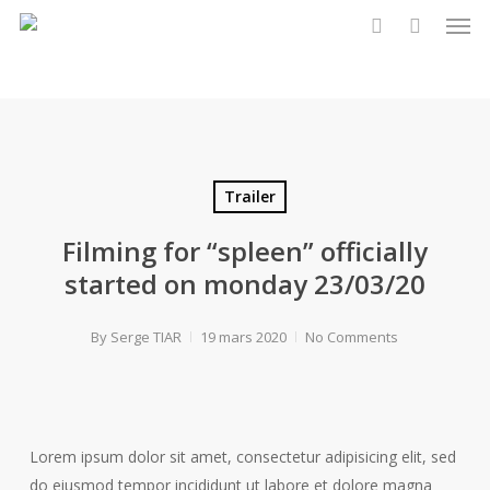
Men
Skip
to
search
main
content
Trailer
Filming for “spleen” officially
started on monday 23/03/20
By
Serge TIAR
19 mars 2020
No Comments
Lorem ipsum dolor sit amet, consectetur adipisicing elit, sed
do eiusmod tempor incididunt ut labore et dolore magna