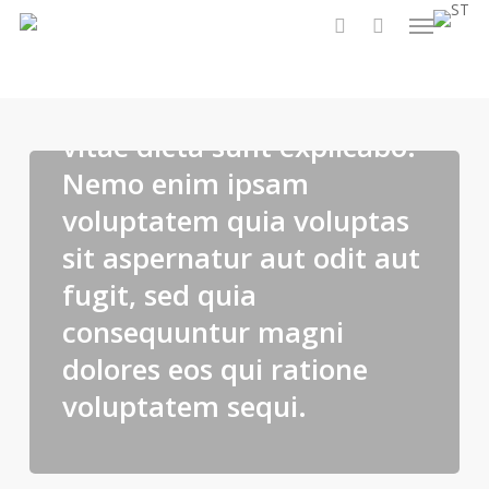
Menu
Skip
aperiam, eaque ipsa quae
to
search
ab illo inventore veritatis
main
content
et quasi architecto beatae
vitae dicta sunt explicabo.
Nemo enim ipsam
voluptatem quia voluptas
sit aspernatur aut odit aut
fugit, sed quia
consequuntur magni
dolores eos qui ratione
voluptatem sequi.