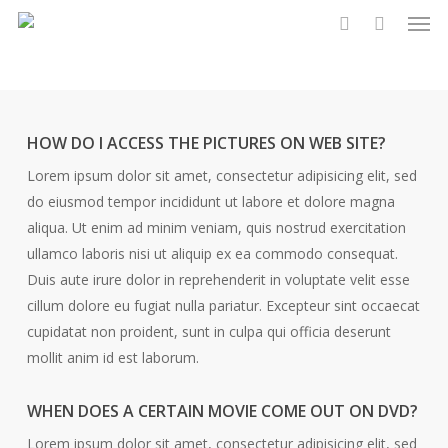
Men
Skip
to
search
main
content
HOW DO I ACCESS THE PICTURES ON WEB SITE?
Lorem ipsum dolor sit amet, consectetur adipisicing elit, sed
do eiusmod tempor incididunt ut labore et dolore magna
aliqua. Ut enim ad minim veniam, quis nostrud exercitation
ullamco laboris nisi ut aliquip ex ea commodo consequat.
Duis aute irure dolor in reprehenderit in voluptate velit esse
cillum dolore eu fugiat nulla pariatur. Excepteur sint occaecat
cupidatat non proident, sunt in culpa qui officia deserunt
mollit anim id est laborum.
WHEN DOES A CERTAIN MOVIE COME OUT ON DVD?
Lorem ipsum dolor sit amet, consectetur adipisicing elit, sed