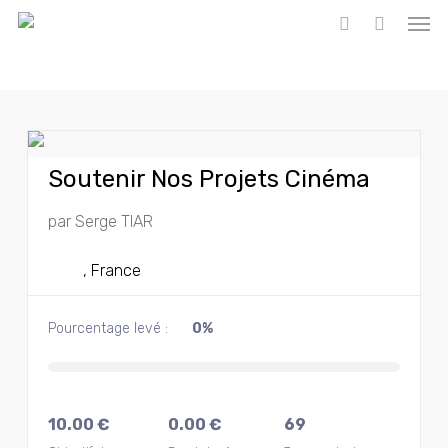
Men
Skip
to
search
main
content
Soutenir Nos Projets Cinéma
par
Serge TIAR
, France
Pourcentage levé :
0%
10.00
€
0.00
€
69